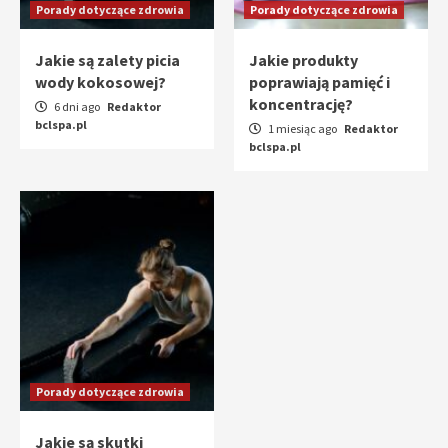
Porady dotyczące zdrowia
Porady dotyczące zdrowia
Jakie są zalety picia
Jakie produkty
wody kokosowej?
poprawiają pamięć i
koncentrację?
6 dni ago
Redaktor
bclspa.pl
1 miesiąc ago
Redaktor
bclspa.pl
Porady dotyczące zdrowia
Jakie są skutki