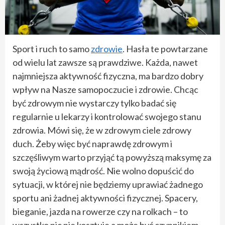
Sport i ruch to samo
zdrowie
. Hasła te powtarzane
od wielu lat zawsze są prawdziwe. Każda, nawet
najmniejsza aktywność fizyczna, ma bardzo dobry
wpływ na Nasze samopoczucie i zdrowie. Chcąc
być zdrowym nie wystarczy tylko badać się
regularnie u lekarzy i kontrolować swojego stanu
zdrowia. Mówi się, że w zdrowym ciele zdrowy
duch. Żeby więc być naprawdę zdrowym i
szczęśliwym warto przyjąć tą powyższą maksymę za
swoją życiową mądrość. Nie wolno dopuścić do
sytuacji, w której nie będziemy uprawiać żadnego
sportu ani żadnej aktywności fizycznej. Spacery,
bieganie, jazda na rowerze czy na rolkach – to