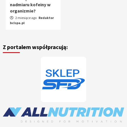
nadmiaru kofeiny w
organizmie?
2 miesiące ago
Redaktor
bclspa.pl
Z portalem współpracują: