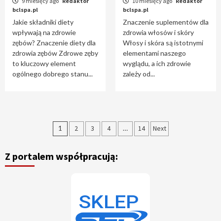
9 miesięcy ago
Redaktor
10 miesięcy ago
Redaktor
bclspa.pl
bclspa.pl
Jakie składniki diety
Znaczenie suplementów dla
wpływają na zdrowie
zdrowia włosów i skóry
zębów? Znaczenie diety dla
Włosy i skóra są istotnymi
zdrowia zębów Zdrowe zęby
elementami naszego
to kluczowy element
wyglądu, a ich zdrowie
ogólnego dobrego stanu...
zależy od...
Nawigacja
1
2
3
4
…
14
Next
po
Z portalem współpracują:
wpisach