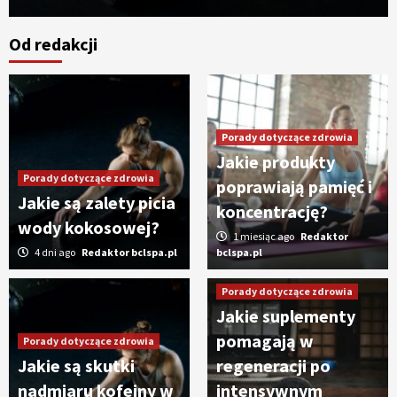
Od redakcji
Porady dotyczące zdrowia
Jakie produkty
Porady dotyczące zdrowia
poprawiają pamięć i
Jakie są zalety picia
koncentrację?
wody kokosowej?
1 miesiąc ago
Redaktor
4 dni ago
Redaktor bclspa.pl
bclspa.pl
Porady dotyczące zdrowia
Jakie suplementy
pomagają w
Porady dotyczące zdrowia
Jakie są skutki
regeneracji po
nadmiaru kofeiny w
intensywnym