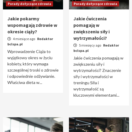
Porady dotyczące zdrowia
Porady dotyczące zdrowia
Jakie pokarmy
Jakie ćwiczenia
wspomagają zdrowie w
pomagają w
okresie ciąży?
zwiększeniu siły i
wytrzymałości?
4 miesiące ago
Redaktor
bclspa.pl
5 miesięcy ago
Redaktor
bclspa.pl
Wprowadzenie Ciąża to
wyjątkowy okres w życiu
Jakie ćwiczenia pomagają w
kobiety, który wymaga
zwiększeniu siły i
szczególnej troski o zdrowie
wytrzymałości? Znaczenie
i odpowiednie odżywianie.
siły i wytrzymałości w
Właściwa dieta w...
treningu Siła i
wytrzymałość są
kluczowymi elementami...