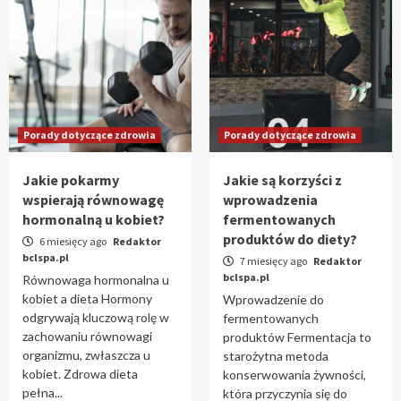
Porady dotyczące zdrowia
Porady dotyczące zdrowia
Jakie pokarmy
Jakie są korzyści z
wspierają równowagę
wprowadzenia
hormonalną u kobiet?
fermentowanych
produktów do diety?
6 miesięcy ago
Redaktor
bclspa.pl
7 miesięcy ago
Redaktor
bclspa.pl
Równowaga hormonalna u
kobiet a dieta Hormony
Wprowadzenie do
odgrywają kluczową rolę w
fermentowanych
zachowaniu równowagi
produktów Fermentacja to
organizmu, zwłaszcza u
starożytna metoda
kobiet. Zdrowa dieta
konserwowania żywności,
pełna...
która przyczynia się do