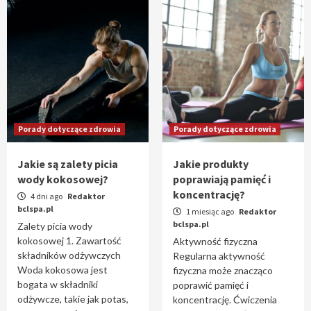
Porady dotyczące zdrowia
Porady dotyczące zdrowia
Jakie są zalety picia
Jakie produkty
wody kokosowej?
poprawiają pamięć i
koncentrację?
4 dni ago
Redaktor
bclspa.pl
1 miesiąc ago
Redaktor
bclspa.pl
Zalety picia wody
kokosowej 1. Zawartość
Aktywność fizyczna
składników odżywczych
Regularna aktywność
Woda kokosowa jest
fizyczna może znacząco
bogata w składniki
poprawić pamięć i
odżywcze, takie jak potas,
koncentrację. Ćwiczenia