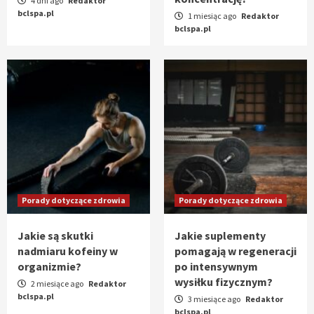
4 dni ago
Redaktor
bclspa.pl
1 miesiąc ago
Redaktor
bclspa.pl
Porady dotyczące zdrowia
Porady dotyczące zdrowia
Jakie są skutki
Jakie suplementy
nadmiaru kofeiny w
pomagają w regeneracji
organizmie?
po intensywnym
wysiłku fizycznym?
2 miesiące ago
Redaktor
bclspa.pl
3 miesiące ago
Redaktor
bclspa.pl