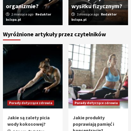
organizmie?
wysiłku fizycznym?
2 miesiące ago
Redaktor
3 miesiące ago
Redaktor
bclspa.pl
bclspa.pl
Wyróżnione artykuły przez czytelników
Porady dotyczące zdrowia
Porady dotyczące zdrowia
Jakie są zalety picia
Jakie produkty
wody kokosowej?
poprawiają pamięć i
koncentrację?