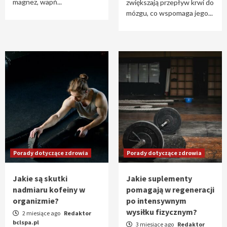
magnez, wapń...
zwiększają przepływ krwi do
mózgu, co wspomaga jego...
Porady dotyczące zdrowia
Porady dotyczące zdrowia
Jakie są skutki
Jakie suplementy
nadmiaru kofeiny w
pomagają w regeneracji
organizmie?
po intensywnym
wysiłku fizycznym?
2 miesiące ago
Redaktor
bclspa.pl
3 miesiące ago
Redaktor