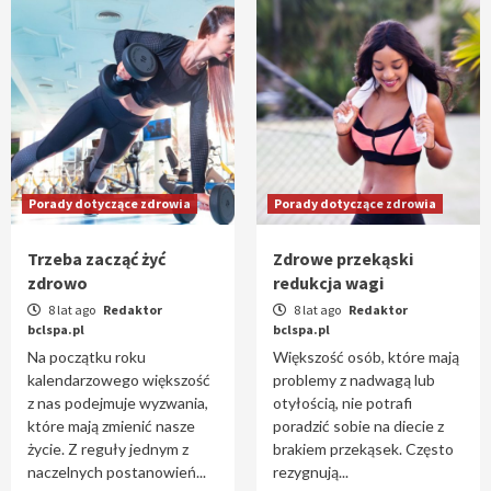
Porady dotyczące zdrowia
Porady dotyczące zdrowia
Trzeba zacząć żyć
Zdrowe przekąski
zdrowo
redukcja wagi
8 lat ago
Redaktor
8 lat ago
Redaktor
bclspa.pl
bclspa.pl
Na początku roku
Większość osób, które mają
kalendarzowego większość
problemy z nadwagą lub
z nas podejmuje wyzwania,
otyłością, nie potrafi
które mają zmienić nasze
poradzić sobie na diecie z
życie. Z reguły jednym z
brakiem przekąsek. Często
naczelnych postanowień...
rezygnują...