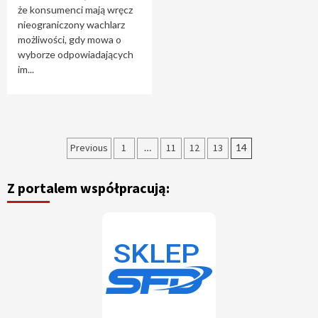
że konsumenci mają wręcz
nieograniczony wachlarz
możliwości, gdy mowa o
wyborze odpowiadających
im...
Nawigacja
Previous
1
…
11
12
13
14
po
Z portalem współpracują:
wpisach