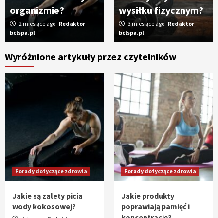
organizmie?
wysiłku fizycznym?
2 miesiące ago
Redaktor
3 miesiące ago
Redaktor
bclspa.pl
bclspa.pl
Wyróżnione artykuły przez czytelników
Porady dotyczące zdrowia
Porady dotyczące zdrowia
Jakie są zalety picia
Jakie produkty
wody kokosowej?
poprawiają pamięć i
koncentrację?