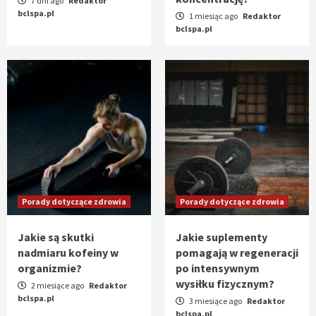
7 dni ago
Redaktor
bclspa.pl
1 miesiąc ago
Redaktor
bclspa.pl
Porady dotyczące zdrowia
Porady dotyczące zdrowia
Jakie są skutki
Jakie suplementy
nadmiaru kofeiny w
pomagają w regeneracji
organizmie?
po intensywnym
wysiłku fizycznym?
2 miesiące ago
Redaktor
bclspa.pl
3 miesiące ago
Redaktor
bclspa.pl