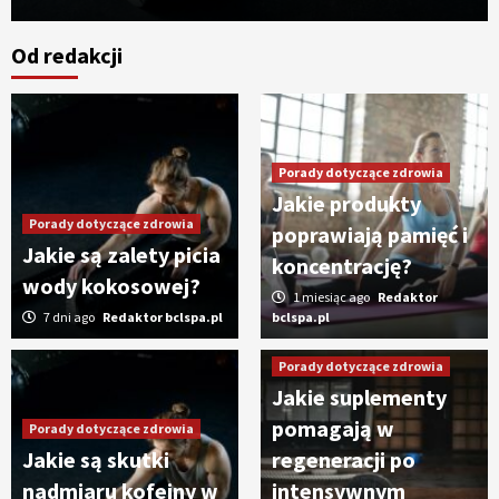
Od redakcji
Porady dotyczące zdrowia
Jakie produkty
Porady dotyczące zdrowia
poprawiają pamięć i
Jakie są zalety picia
koncentrację?
wody kokosowej?
1 miesiąc ago
Redaktor
7 dni ago
Redaktor bclspa.pl
bclspa.pl
Porady dotyczące zdrowia
Jakie suplementy
pomagają w
Porady dotyczące zdrowia
Jakie są skutki
regeneracji po
nadmiaru kofeiny w
intensywnym