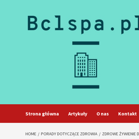
Skip
to
content
Strona główna
Artykuły
O nas
Kontakt
HOME
PORADY DOTYCZĄCE ZDROWIA
ZDROWE ŻYWIENIE D