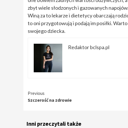
zbyt wiele słodzonych i gazowanych napojów
Winą za to lekarze i dietetycy obarczają rodzic
to oni przygotowują i podają im posiłki. Wart
swojego dziecka.
Redaktor bclspa.pl
Continue
Previous
Szczerość na zdrowie
Reading
Inni przeczytali także