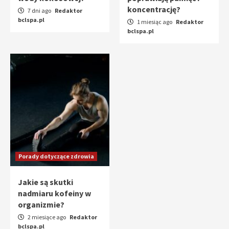
koncentrację?
7 dni ago
Redaktor
bclspa.pl
1 miesiąc ago
Redaktor
bclspa.pl
Porady dotyczące zdrowia
Jakie są skutki
nadmiaru kofeiny w
organizmie?
2 miesiące ago
Redaktor
bclspa.pl