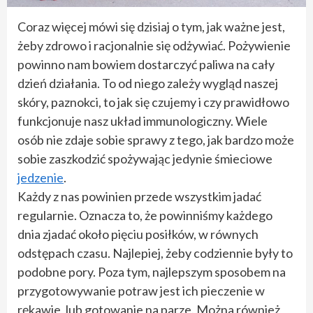
Coraz więcej mówi się dzisiaj o tym, jak ważne jest,
żeby zdrowo i racjonalnie się odżywiać. Pożywienie
powinno nam bowiem dostarczyć paliwa na cały
dzień działania. To od niego zależy wygląd naszej
skóry, paznokci, to jak się czujemy i czy prawidłowo
funkcjonuje nasz układ immunologiczny. Wiele
osób nie zdaje sobie sprawy z tego, jak bardzo może
sobie zaszkodzić spożywając jedynie śmieciowe
jedzenie
.
Każdy z nas powinien przede wszystkim jadać
regularnie. Oznacza to, że powinniśmy każdego
dnia zjadać około pięciu posiłków, w równych
odstępach czasu. Najlepiej, żeby codziennie były to
podobne pory. Poza tym, najlepszym sposobem na
przygotowywanie potraw jest ich pieczenie w
rękawie, lub gotowanie na parze. Można również