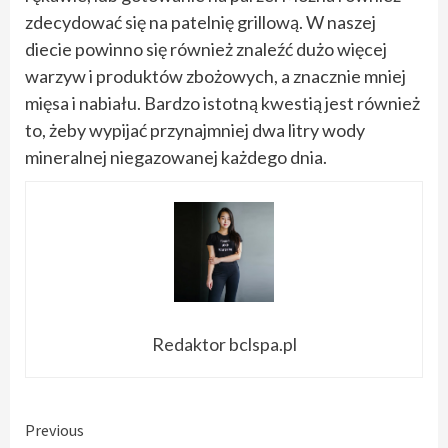
zdecydować się na patelnię grillową. W naszej
diecie powinno się również znaleźć dużo więcej
warzyw i produktów zbożowych, a znacznie mniej
mięsa i nabiału. Bardzo istotną kwestią jest również
to, żeby wypijać przynajmniej dwa litry wody
mineralnej niegazowanej każdego dnia.
Redaktor bclspa.pl
Continue
Previous