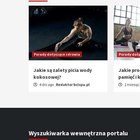
Porady dotyczące zdrowia
Porady doty
Jakie są zalety picia wody
Jakie pr
kokosowej?
pamięć i 
4 dni ago
Redaktor bclspa.pl
1 miesiąc
Wyszukiwarka wewnętrzna portalu