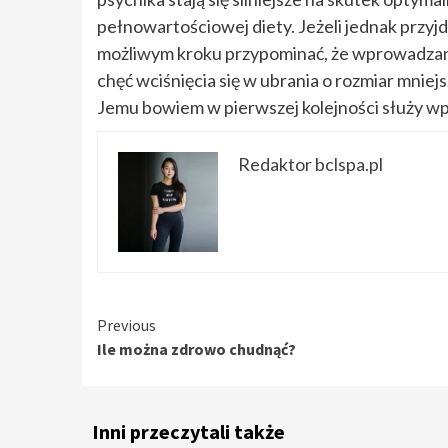
pełnowartościowej diety. Jeżeli jednak przyj
możliwym kroku przypominać, że wprowadzane 
chęć wciśnięcia się w ubrania o rozmiar mnie
Jemu bowiem w pierwszej kolejności służy w
Redaktor bclspa.pl
Continue
Previous
Ile można zdrowo chudnąć?
Reading
Inni przeczytali także