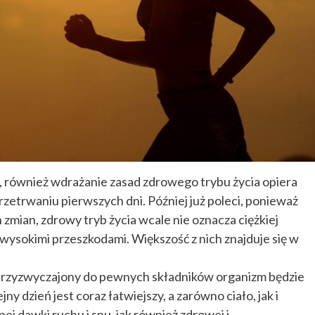
, również wdrażanie zasad zdrowego trybu życia opiera
przetrwaniu pierwszych dni. Później już poleci, ponieważ
zmian, zdrowy tryb życia wcale nie oznacza ciężkiej
wysokimi przeszkodami. Większość z nich znajduje się w
przyzwyczajony do pewnych składników organizm będzie
ny dzień jest coraz łatwiejszy, a zarówno ciało, jak i
nej dawki ruchu i snu, jak również zdrowej i