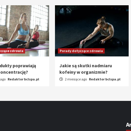
czące zdrowia
Porady dotyczące zdrowia
odukty poprawiają
Jakie są skutki nadmiaru
koncentrację?
kofeiny w organizmie?
 ago
Redaktor bclspa.pl
2 miesiące ago
Redaktor bclspa.pl
A