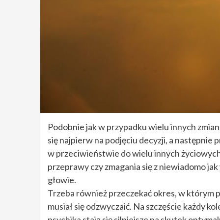
Podobnie jak w przypadku wielu innych zmian
się najpierw na podjęciu decyzji, a następnie 
w przeciwieństwie do wielu innych życiowych 
przeprawy czy zmagania się z niewiadomo jak 
głowie.
Trzeba również przeczekać okres, w którym 
musiał się odzwyczaić. Na szczęście każdy kolej
psychika stają się silniejsze na skutek optymal