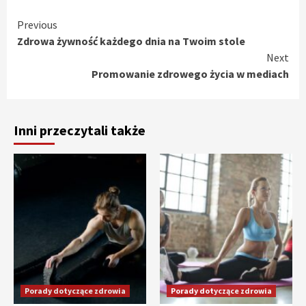
Continue
Previous
Zdrowa żywność każdego dnia na Twoim stole
Reading
Next
Promowanie zdrowego życia w mediach
Inni przeczytali także
Porady dotyczące zdrowia
Porady dotyczące zdrowia