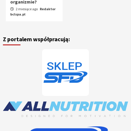
organizmie?
2 miesiące ago
Redaktor
bclspa.pl
Z portalem współpracują: