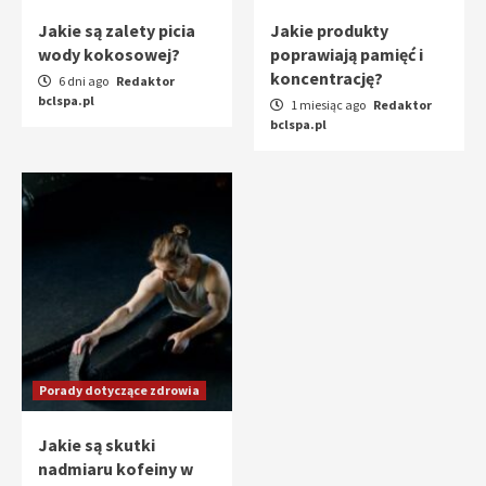
Jakie są zalety picia
Jakie produkty
wody kokosowej?
poprawiają pamięć i
koncentrację?
6 dni ago
Redaktor
bclspa.pl
1 miesiąc ago
Redaktor
bclspa.pl
Porady dotyczące zdrowia
Jakie są skutki
nadmiaru kofeiny w