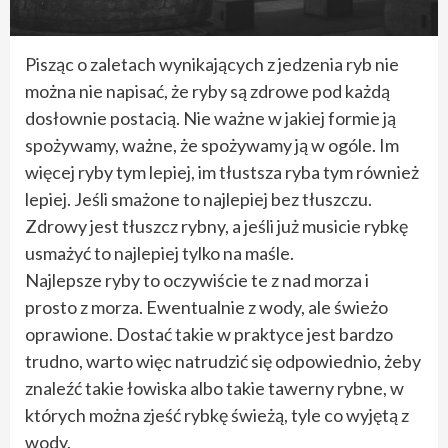
Pisząc o zaletach wynikających z jedzenia ryb nie
można nie napisać, że ryby są zdrowe pod każdą
dosłownie postacią. Nie ważne w jakiej formie ją
spożywamy, ważne, że spożywamy ją w ogóle. Im
więcej ryby tym lepiej, im tłustsza ryba tym również
lepiej. Jeśli smażone to najlepiej bez tłuszczu.
Zdrowy jest tłuszcz rybny, a jeśli już musicie rybkę
usmażyć to najlepiej tylko na maśle.
Najlepsze ryby to oczywiście te z nad morza i
prosto z morza. Ewentualnie z wody, ale świeżo
oprawione. Dostać takie w praktyce jest bardzo
trudno, warto więc natrudzić się odpowiednio, żeby
znaleźć takie łowiska albo takie tawerny rybne, w
których można zjeść rybkę świeżą, tyle co wyjętą z
wody.