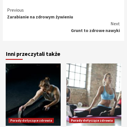
Continue
Previous
Zarabianie na zdrowym żywieniu
Reading
Next
Grunt to zdrowe nawyki
Inni przeczytali także
Porady dotyczące zdrowia
Porady dotyczące zdrowia