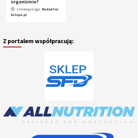
organizmie?
2 miesiące ago
Redaktor
bclspa.pl
Z portalem współpracują: