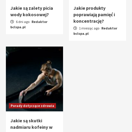
Jakie są zalety picia
Jakie produkty
wody kokosowej?
poprawiają pamięć i
koncentrację?
6 dni ago
Redaktor
bclspa.pl
1 miesiąc ago
Redaktor
bclspa.pl
Porady dotyczące zdrowia
Jakie są skutki
nadmiaru kofeiny w