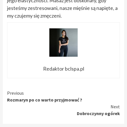
jego elastyczności. Masaż jest doskonały, gdy
jesteśmy zestresowani, nasze mięśnie są napięte, a
my czujemy się zmęczeni.
Redaktor bclspa.pl
Continue
Previous
Rozmaryn po co warto przyjmować ?
Reading
Next
Dobroczynny ogórek