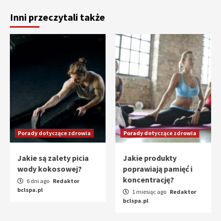
Inni przeczytali także
Porady dotyczące zdrowia
Porady dotyczące zdrowia
Jakie są zalety picia
Jakie produkty
wody kokosowej?
poprawiają pamięć i
koncentrację?
6 dni ago
Redaktor
bclspa.pl
1 miesiąc ago
Redaktor
bclspa.pl