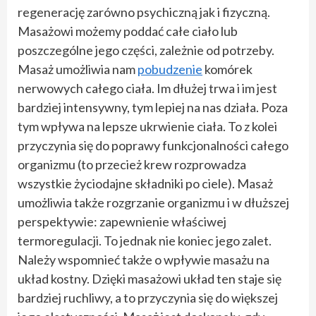
regenerację zarówno psychiczną jak i fizyczną.
Masażowi możemy poddać całe ciało lub
poszczególne jego części, zależnie od potrzeby.
Masaż umożliwia nam
pobudzenie
komórek
nerwowych całego ciała. Im dłużej trwa i im jest
bardziej intensywny, tym lepiej na nas działa. Poza
tym wpływa na lepsze ukrwienie ciała. To z kolei
przyczynia się do poprawy funkcjonalności całego
organizmu (to przecież krew rozprowadza
wszystkie życiodajne składniki po ciele). Masaż
umożliwia także rozgrzanie organizmu i w dłuższej
perspektywie: zapewnienie właściwej
termoregulacji. To jednak nie koniec jego zalet.
Należy wspomnieć także o wpływie masażu na
układ kostny. Dzięki masażowi układ ten staje się
bardziej ruchliwy, a to przyczynia się do większej